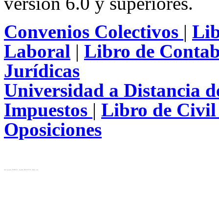
versión 6.0 y superiores.
Convenios Colectivos
|
Li
Laboral
|
Libro de Contab
Jurídicas
Universidad a Distancia 
Impuestos
|
Libro de Civi
Oposiciones
test( ip_server: 10.28.12.31 , ip_local: 216.73.217.173, cluster: cls)