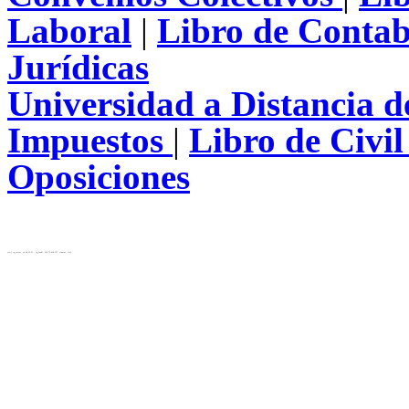
Laboral
|
Libro de Contab
Jurídicas
Universidad a Distancia 
Impuestos
|
Libro de Civi
Oposiciones
test( ip_server: 10.28.12.31 , ip_local: 216.73.216.137, cluster: cls)