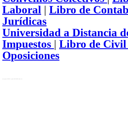
Laboral
|
Libro de Contab
Jurídicas
Universidad a Distancia 
Impuestos
|
Libro de Civi
Oposiciones
test( ip_server: 10.28.12.31 , ip_local: 216.73.216.192, cluster: cls)