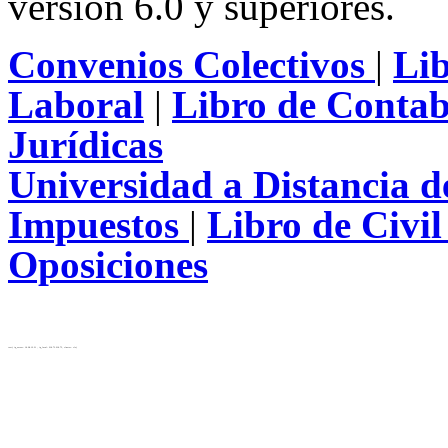
versión 6.0 y superiores.
Convenios Colectivos
|
Li
Laboral
|
Libro de Contab
Jurídicas
Universidad a Distancia 
Impuestos
|
Libro de Civi
Oposiciones
test( ip_server: 10.28.12.31 , ip_local: 216.73.216.75, cluster: cls)