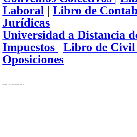
Laboral
|
Libro de Contab
Jurídicas
Universidad a Distancia 
Impuestos
|
Libro de Civi
Oposiciones
test( ip_server: 10.28.12.31 , ip_local: 216.73.216.252, cluster: cls)