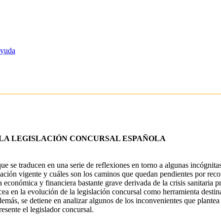
yuda
E LA LEGISLACIÓN CONCURSAL ESPAÑOLA
ue se traducen en una serie de reflexiones en torno a algunas incógnitas
islación vigente y cuáles son los caminos que quedan pendientes por reco
económica y financiera bastante grave derivada de la crisis sanitaria 
ucea en la evolución de la legislación concursal como herramienta destina
más, se detiene en analizar algunos de los inconvenientes que plantea l
esente el legislador concursal.