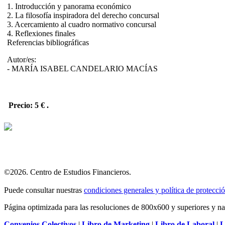
1. Introducción y panorama económico
2. La filosofía inspiradora del derecho concursal
3. Acercamiento al cuadro normativo concursal
4. Reflexiones finales
Referencias bibliográficas
Autor/es:
- MARÍA ISABEL CANDELARIO MACÍAS
Precio: 5 €
.
©2026. Centro de Estudios Financieros.
Puede consultar nuestras
condiciones generales y política de protecci
Página optimizada para las resoluciones de 800x600 y superiores y na
Convenios Colectivos
|
Libro de Marketing
|
Libro de Laboral
|
L