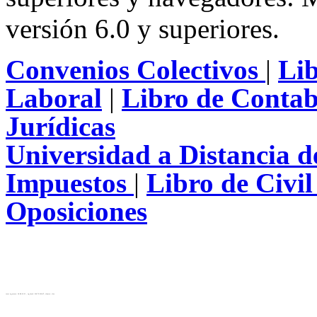
versión 6.0 y superiores.
Convenios Colectivos
|
Li
Laboral
|
Libro de Contab
Jurídicas
Universidad a Distancia 
Impuestos
|
Libro de Civi
Oposiciones
test( ip_server: 10.28.12.31 , ip_local: 216.73.216.47, cluster: cls)