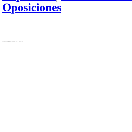
Oposiciones
test( ip_server: 10.28.12.31 , ip_local: 216.73.216.42, cluster: cls)