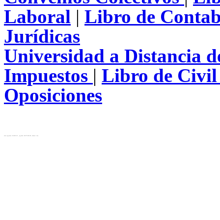
Laboral
|
Libro de Contab
Jurídicas
Universidad a Distancia 
Impuestos
|
Libro de Civi
Oposiciones
test( ip_server: 10.28.12.31 , ip_local: 216.73.216.123, cluster: cls)