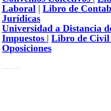
Laboral
|
Libro de Contab
Jurídicas
Universidad a Distancia 
Impuestos
|
Libro de Civi
Oposiciones
test( ip_server: 10.28.12.31 , ip_local: 216.73.216.65, cluster: cls)