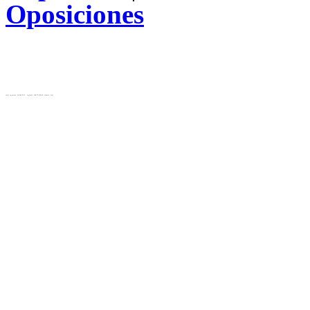
Oposiciones
test( ip_server: 10.28.12.31 , ip_local: 216.73.216.63, cluster: cls)