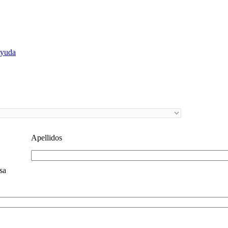
yuda
Apellidos
sa