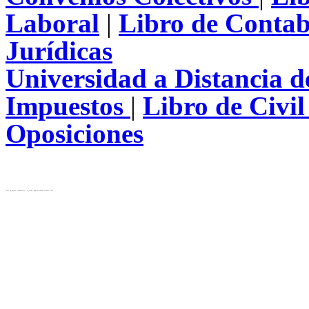
Laboral
|
Libro de Contab
Jurídicas
Universidad a Distancia 
Impuestos
|
Libro de Civi
Oposiciones
test( ip_server: 10.28.12.31 , ip_local: 216.73.216.69, cluster: cls)